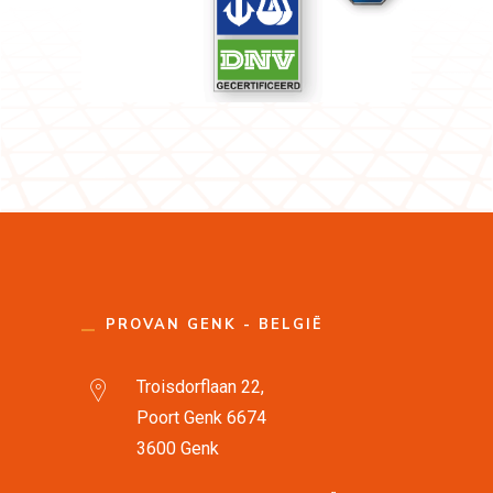
PROVAN GENK - BELGIË
Troisdorflaan 22,
Poort Genk 6674
3600 Genk