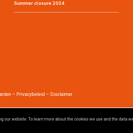
Summer closure 2024
arden
Privacybeleid
Disclaimer
he support of
g our website. To learn more about the cookies we use and the data we