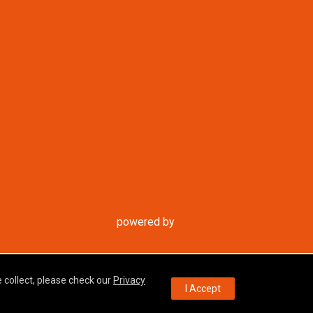
powered by
 collect, please check our
Privacy
I Accept