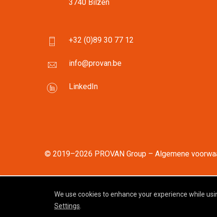
3740 Bilzen
+32 (0)89 30 77 12
info@provan.be
LinkedIn
© 2019–2026 PROVAN Group –
Algemene voorwa
This website is developed with t
We use cookies to enhance your experience while usin
Settings
.