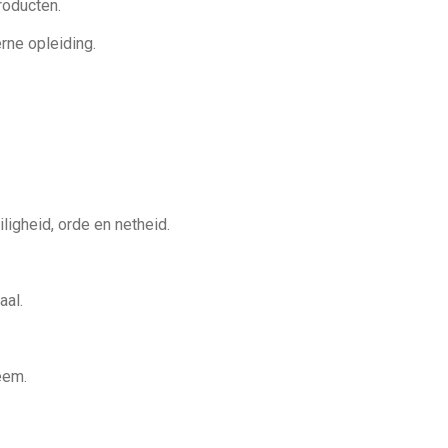
roducten.
erne opleiding.
ligheid, orde en netheid.
aal.
eem.