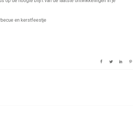
s op de hoogte blijft van de laatste ontwikkelingen in je
arbecue en kerstfeestje