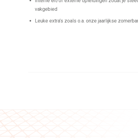
Interne en/of externe opleidingen zodat je steed
vakgebied
Leuke extra’s zoals o.a. onze jaarlijkse zomerb