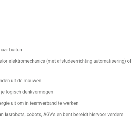
naar buiten
elor elektromechanica (met afstudeerrichting automatisering) of
 handen uit de mouwen
r je logisch denkvermogen
ergie uit om in teamverband te werken
an lasrobots, cobots, AGV’s en bent bereidt hiervoor verdere