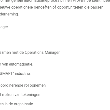
oor het gehele automatisatieproces binnen Provan. Je identificee
euwe operationele behoeften of opportuniteiten die passen
nderneming.
ager.
t samen met de Operations Manager
 van automatisatie.
“SMART” industrie.
 coördinerende rol opnemen
t maken van tekeningen
n in de organisatie