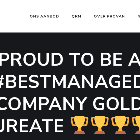
ONS AANBOD
QRM
OVER PROVAN
PROUD TO BE 
#BESTMANAGE
COMPANY GOL
UREATE