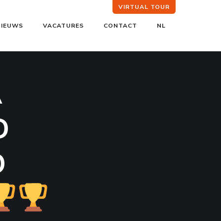
VIRTUAL TOUR
NIEUWS
VACATURES
CONTACT
NL
A
D
D