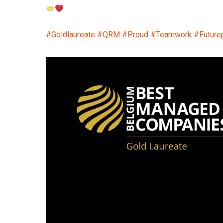
#
Goldlaureate
#
QRM
#
Proud
#
Teamwork
#
Future